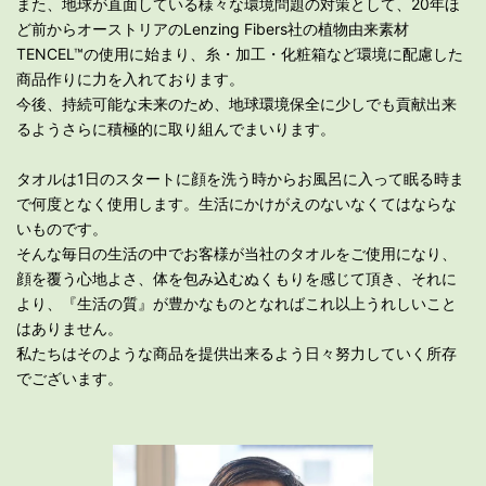
また、地球が直⾯している様々な環境問題の対策として、20年ほ
ど前からオーストリアのLenzing Fibers社の植物由来素材
TENCEL™の使⽤に始まり、⽷・加⼯・化粧箱など環境に配慮した
商品作りに⼒を⼊れております。
今後、持続可能な未来のため、地球環境保全に少しでも貢献出来
るようさらに積極的に取り組んでまいります。
タオルは1⽇のスタートに顔を洗う時からお⾵呂に⼊って眠る時ま
で何度となく使⽤します。⽣活にかけがえのないなくてはならな
いものです。
そんな毎⽇の⽣活の中でお客様が当社のタオルをご使⽤になり、
顔を覆う⼼地よさ、体を包み込むぬくもりを感じて頂き、それに
より、『⽣活の質』が豊かなものとなればこれ以上うれしいこと
はありません。
私たちはそのような商品を提供出来るよう⽇々努⼒していく所存
でございます。