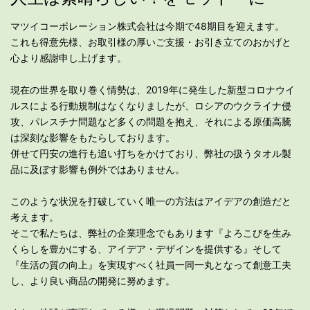
マツイコーポレーション株式会社は今期で48期目を迎えます。
これも得意先様、お取引様の厚いご⽀援・お引き⽴てのおかげと
心より感謝申し上げます。
現在の世界を取り巻く情勢は、2019年に発⽣した新型コロナウイ
ルスによる⾏動規制はなくなりましたが、ロシアのウクライナ侵
攻、パレスチナ問題など多くの問題を抱え、それによる原価⾼騰
は深刻な影響をもたらしております。
併せて円安の進⾏も追い打ちをかけており、弊社の扱うタオル製
品に及ぼす影響も例外ではありません。
このような状況を打破していく唯⼀の⽅法はアイデアの創造だと
考えます。
そこで私たちは、弊社の企業理念でもあります『よろこびを⽣み
くらしを豊かにする、アイデア・デザインを提供する』そして
『⽣活の質の向上』を実現すべく社員⼀同⼀丸となって創意⼯夫
し、より良い商品の開発に努めます。